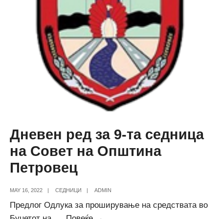
Дневен ред за 9-та седница
на Совет на Општина
Петровец
MAY 16, 2022
|
СЕДНИЦИ
|
ADMIN
Предлог Одлука за проширување на средствата во
Дневен
Буџетот на
...
Повеќе →