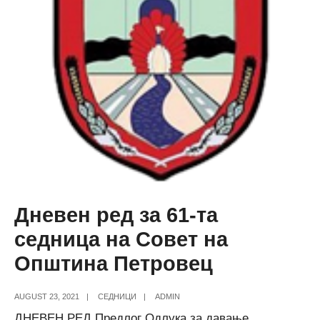
Совет
на
Општина
Петровец
Дневен ред за 61-та
седница на Совет на
Општина Петровец
AUGUST 23, 2021
|
СЕДНИЦИ
|
ADMIN
ДНЕВЕН РЕД Предлог Одлука за давање