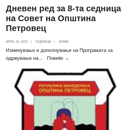
Дневен ред за 8-та седница
на Совет на Општина
Петровец
APRIL 19, 2022
|
СЕДНИЦИ
|
ADMIN
Изменување и дополнување на Програмата за
Дневен
одржување на
...
Повеќе →
ред
за
8-
та
седница
на
Совет
на
Општина