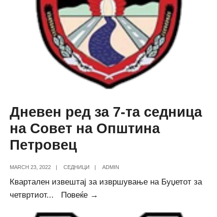
Петровец
Дневен ред за 7-та седница
на Совет на Општина
Петровец
MARCH 23, 2022
|
СЕДНИЦИ
|
ADMIN
Квартален извештај за извршување на Буџетот за
Дневен
четвртиот
...
Повеќе →
ред