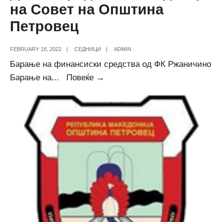
на Совет на Општина
Петровец
FEBRUARY 18, 2022
|
СЕДНИЦИ
|
ADMIN
Барање на финансиски средства од ФК Ржаничино
Дневен
Барање на
...
Повеќе →
ред
за
6-
та
седница
на
Совет
на
Општина
Петровец