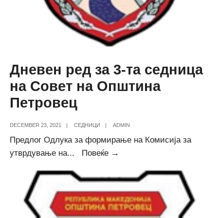
Дневен ред за 3-та седница
на Совет на Општина
Петровец
DECEMBER 23, 2021
|
СЕДНИЦИ
|
ADMIN
Предлог Одлука за формирање на Комисија за
Дневен
утврдување на
...
Повеќе →
ред
за
3-
та