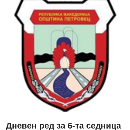
за
7-
та
седница
на
Совет
на
Општина
Петровец
Дневен ред за 6-та седница