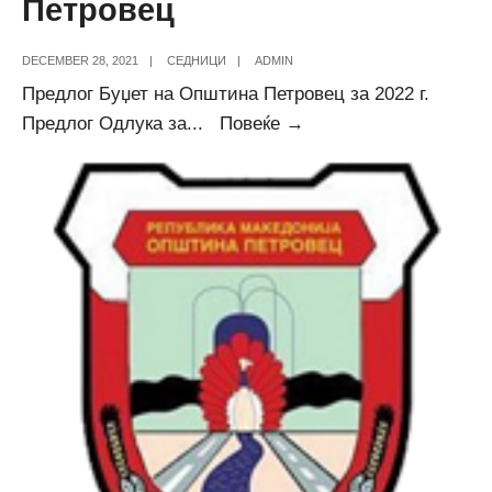
Петровец
DECEMBER 28, 2021
|
СЕДНИЦИ
|
ADMIN
Предлог Буџет на Општина Петровец за 2022 г.
Дневен
Предлог Одлука за
...
Повеќе →
ред
за
4-
та
седница
на
Совет
на
Општина
Петровец