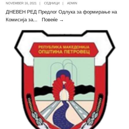
NOVEMBER 16, 2021
|
СЕДНИЦИ
|
ADMIN
ДНЕВЕН РЕД Предлог Одлука за формирање на
Дневен
Комисија за
...
Повеќе →
ред
за
2-
та
седница
на
Совет
на
Општина
Петровец