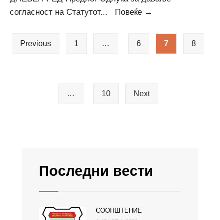
Дневен
согласност на Статутот
...
Повеќе →
ред
Posts
за
Previous
1
…
6
7
8
pagination
61-
та
седница
на
…
10
Next
Совет
на
Општина
Петровец
Последни вести
СООПШТЕНИЕ