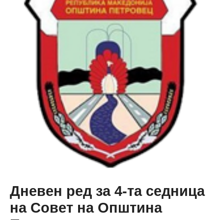
та
седница
на
Совет
на
Општина
Петровец
Дневен ред за 4-та седница
на Совет на Општина