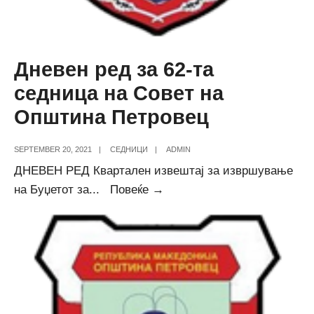
Дневен ред за 62-та
седница на Совет на
Општина Петровец
SEPTEMBER 20, 2021
|
СЕДНИЦИ
|
ADMIN
ДНЕВЕН РЕД Квартален извештај за извршување
Дневен
на Буџетот за
...
Повеќе →
ред
за
62-
та
седница
на