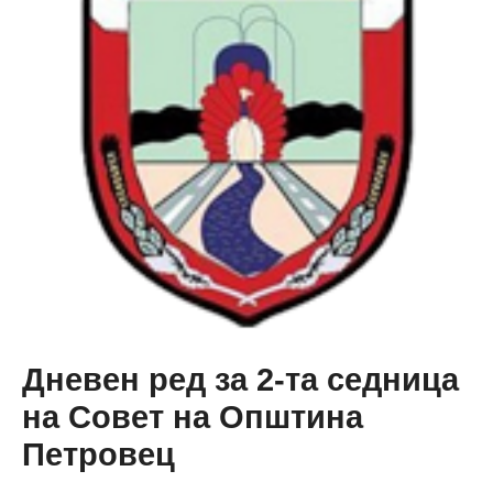
седница
на
Совет
на
Општина
Петровец
Дневен ред за 2-та седница
на Совет на Општина
Петровец