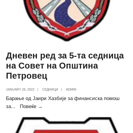
Дневен ред за 5-та седница
на Совет на Општина
Петровец
JANUARY 26, 2022
|
СЕДНИЦИ
|
ADMIN
Барање од Јаири Хазбије за финансиска помош
Дневен
за
...
Повеќе →
ред
за
5-