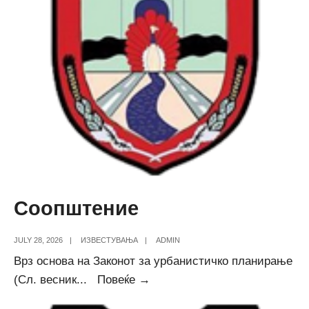
Соопштение
JULY 28, 2026
|
ИЗВЕСТУВАЊА
|
ADMIN
Врз основа на Законот за урбанистичко планирање
Соопштение
(Сл. весник
...
Повеќе →