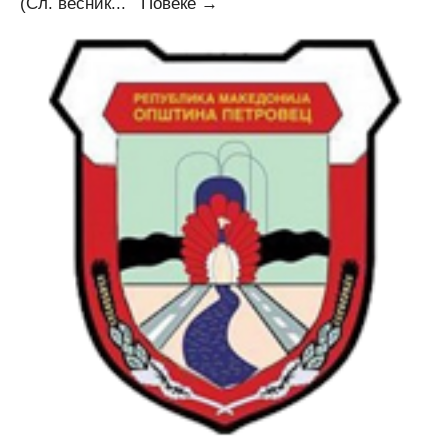
Соопштение
(Сл. весник
...
Повеќе →