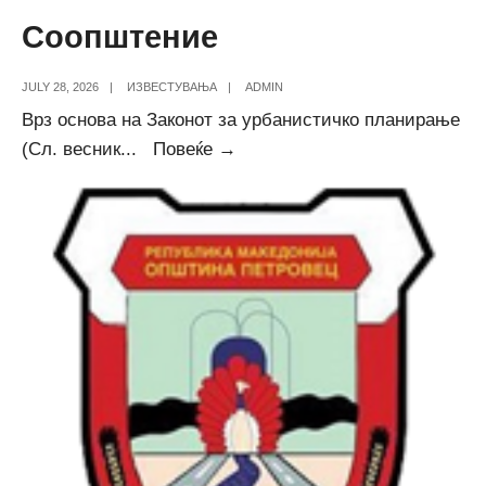
Соопштение
JULY 28, 2026
|
ИЗВЕСТУВАЊА
|
ADMIN
Врз основа на Законот за урбанистичко планирање
Соопштение
(Сл. весник
...
Повеќе →