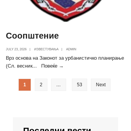
Соопштение
JULY 23, 2026
|
ИЗВЕСТУВАЊА
|
ADMIN
Врз основа на Законот за урбанистичко планирање
Соопштение
(Сл. весник
...
Повеќе →
Posts
1
2
…
53
Next
pagination
Последни вести