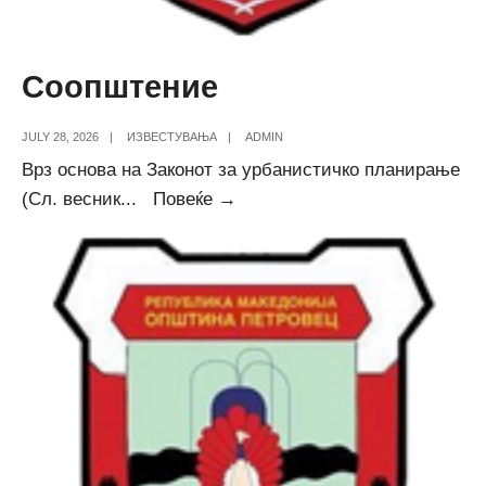
Соопштение
JULY 28, 2026
|
ИЗВЕСТУВАЊА
|
ADMIN
Врз основа на Законот за урбанистичко планирање
Соопштение
(Сл. весник
...
Повеќе →