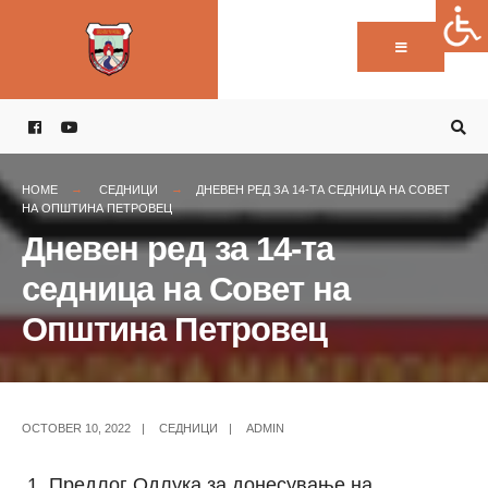
Пребарај:
Skip
to
content
HOME
СЕДНИЦИ
ДНЕВЕН РЕД ЗА 14-ТА СЕДНИЦА НА СОВЕТ
НА ОПШТИНА ПЕТРОВЕЦ
Дневен ред за 14-та
седница на Совет на
Општина Петровец
OCTOBER 10, 2022
|
СЕДНИЦИ
|
ADMIN
Предлог Одлука за донесување на