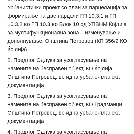
Урбанистички проект со план за парцелација за
формирање на две парцели ГП 10.3.1 и ГП
10.3.2 во ГП 10.3 во Блок 10 од УПВНМ Ќојлија
за мултифункционална зона – изменување и
дополнување, Општина Петровец (КП 356/2 КО
Ќојлија)
Предлог Одлука за усогласување на
намените на бесправен објект, КО Ќојлија
Општина Петровец, во идна урбано-планска
документација
Предлог Одлука за усогласување на
намените на бесправен објект, КО Градманци
Општина Петровец, во идна урбано-планска
документација
Предлог Одлука за усогласување на