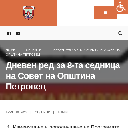
Пребарај:
Skip
to
content
HOME
СЕДНИЦИ
ДНЕВЕН РЕД ЗА 8-ТА СЕДНИЦА НА СОВЕТ НА
ОПШТИНА ПЕТРОВЕЦ
Дневен ред за 8-та седница
на Совет на Општина
Петровец
APRIL 19, 2022
|
СЕДНИЦИ
|
ADMIN
Изменување и дополнување на Програмата