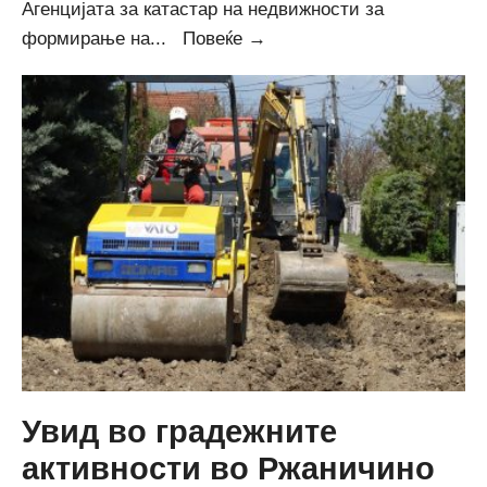
Агенцијата за катастар на недвижности за
Соопштение
формирање на
...
Повеќе →
за
активности
за
формирање
на
адресен
регистар
Увид во градежните
активности во Ржаничино