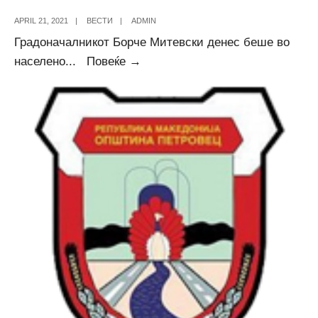
APRIL 21, 2021
|
ВЕСТИ
|
ADMIN
Градоначалникот Борче Митевски денес беше во
Увид
населено
...
Повеќе →
во
градежните
активности
во
Ржаничино