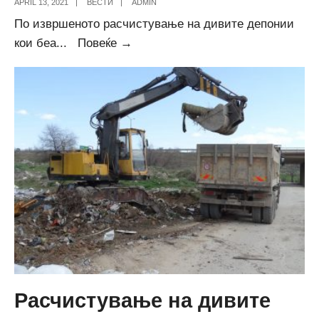
APRIL 13, 2021
|
ВЕСТИ
|
ADMIN
По извршеното расчистување на дивите депонии
Акција
кои беа
...
Повеќе →
за
засадување
на
зимзелени
дрвја
Расчистување на дивите