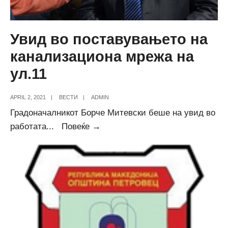
Увид во поставувањето на
канализациона мрежа на
ул.11
APRIL 2, 2021
|
ВЕСТИ
|
ADMIN
Градоначалникот Борче Митевски беше на увид во
Увид
работата
...
Повеќе →
во
поставувањето
на
канализациона
мрежа
на
ул.11