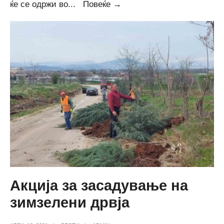
Дневен
ќе се одржи во
...
Повеќе →
ред
за
56-
та
седница
на
Совет
на
Општина
Петровец
Акција за засадување на
зимзелени дрвја