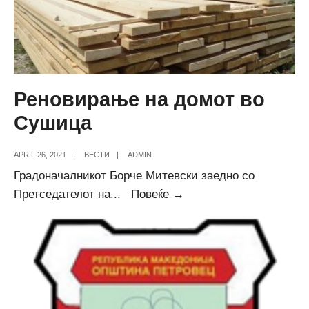
Реновирање на домот во
Сушица
APRIL 26, 2021
|
ВЕСТИ
|
ADMIN
Градоначалникот Борче Митевски заедно со
Реновирање
Претседателот на
...
Повеќе →
на
домот
во
Сушица