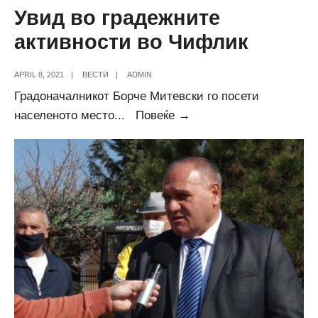
Увид во градежните
активности во Чифлик
APRIL 8, 2021
|
ВЕСТИ
|
ADMIN
Градоначалникот Борче Митевски го посети
Увид
населеното место
...
Повеќе →
во
градежните
активности
во
Чифлик