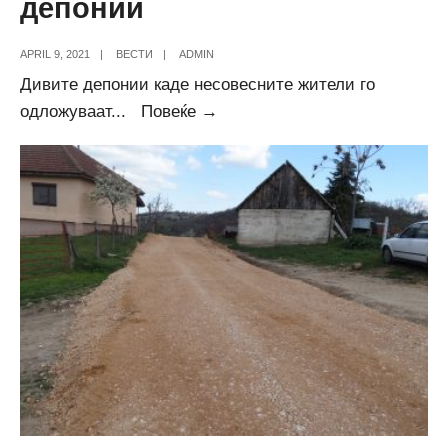
депонии
APRIL 9, 2021
|
ВЕСТИ
|
ADMIN
Дивите депонии каде несовесните жители го
Расчистување
одложуваат
...
Повеќе →
на
дивите
депонии