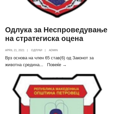
Одлука за Неспроведување
на стратегиска оцена
APRIL 21, 2021
|
ОДЛУКИ
|
ADMIN
Врз основа на член 65 став(6) од Законот за
Одлука
животна средина
...
Повеќе →
за
Неспроведување
на
стратегиска
оцена