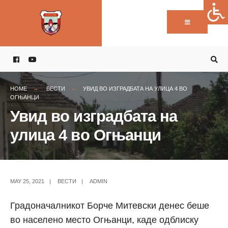
Пребарај:
Skip
to
content
HOME
ВЕСТИ
УВИД ВО ИЗГРАДБАТА НА УЛИЦА 4 ВО
ОГЊАНЦИ
Увид во изградбата на
улица 4 во Огњанци
MAY 25, 2021
|
ВЕСТИ
|
ADMIN
Градоначалникот Борче Митевски денес беше
во населено место Огњанци, каде одблиску