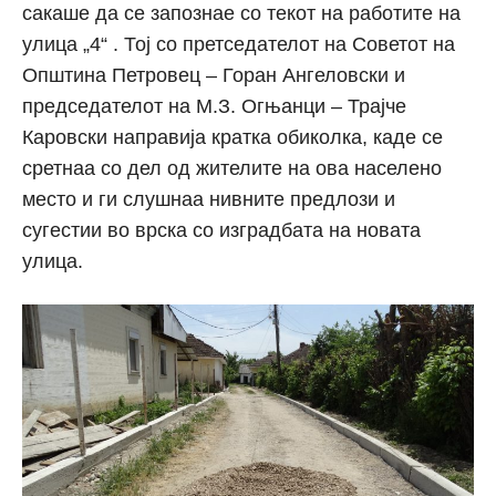
сакаше да се запознае со текот на работите на
улица „4“ . Тој со претседателот на Советот на
Општина Петровец – Горан Ангеловски и
председателот на М.З. Огњанци – Трајче
Каровски направија кратка обиколка, каде се
сретнаа со дел од жителите на ова населено
место и ги слушнаа нивните предлози и
сугестии во врска со изградбата на новата
улица.