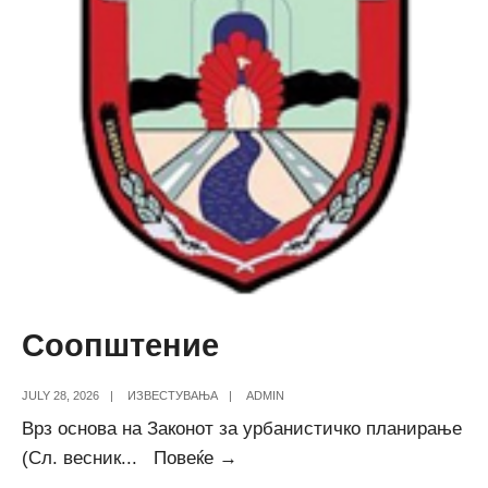
Соопштение
JULY 28, 2026
|
ИЗВЕСТУВАЊА
|
ADMIN
Врз основа на Законот за урбанистичко планирање
Соопштение
(Сл. весник
...
Повеќе →