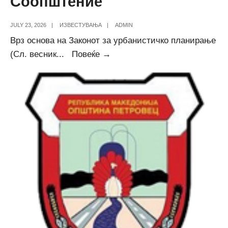
Соопштение
JULY 23, 2026
|
ИЗВЕСТУВАЊА
|
ADMIN
Врз основа на Законот за урбанистичко планирање
Соопштение
(Сл. весник
...
Повеќе →