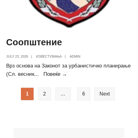
Соопштение
JULY 23, 2026
|
ИЗВЕСТУВАЊА
|
ADMIN
Врз основа на Законот за урбанистичко планирање
Соопштение
(Сл. весник
...
Повеќе →
Posts
1
2
…
6
Next
pagination