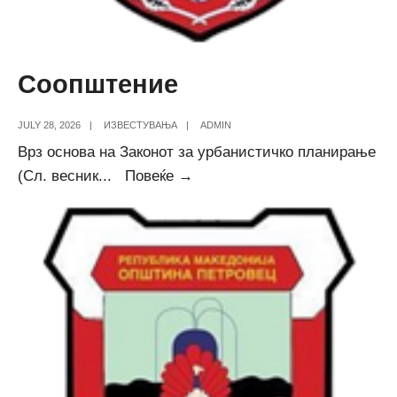
Соопштение
JULY 28, 2026
|
ИЗВЕСТУВАЊА
|
ADMIN
Врз основа на Законот за урбанистичко планирање
Соопштение
(Сл. весник
...
Повеќе →