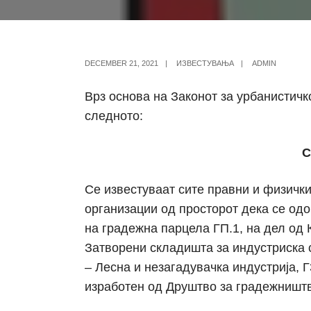
DECEMBER 21, 2021
|
ИЗВЕСТУВАЊА
|
ADMIN
Врз основа на Законот за урбанистич
следното:
С
Се известуваат сите правни и физички
организации од просторот дека се од
на градежна парцела ГП.1, на дел од 
Затворени складишта за индустриска с
– Лесна и незагадувачка индустрија, 
изработен од Друштво за градежништ