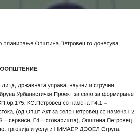
ко планирање Општина Петровец го донесува
ООПШТЕНИЕ
 лица, државната управа, научни и стручни
обрува Урбанистички Проект за село за формирање
КП.бр.175, КО.Петровец со намена Г4.1 –
тока, (од Општ Акт за село Петровец со намена Г2
Г3 – сервиси, Г4 – стоваришта), Општина Петровец
во, трговија и услуги НИМАЕР ДООЕЛ Струга.