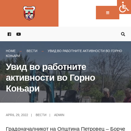
Пребарај:
Skip
to
content
HOME
ВЕСТИ
УВИД ВО РАБОТНИТЕ АКТИВНОСТИ ВО ГОРНО
КОЊАРИ
Увид во работните
активности во Горно
Коњари
APRIL 29, 2022
|
ВЕСТИ
|
ADMIN
Градоначалникот на Општина Петровец – Борче