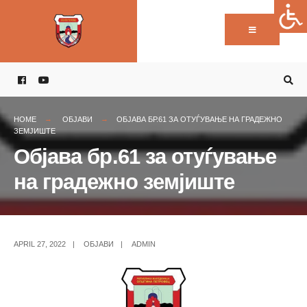
Пребарај:
Skip
to
content
HOME
ОБЈАВИ
ОБЈАВА БР.61 ЗА ОТУЃУВАЊЕ НА ГРАДЕЖНО
ЗЕМЈИШТЕ
Објава бр.61 за отуѓување
на градежно земјиште
APRIL 27, 2022
|
ОБЈАВИ
|
ADMIN