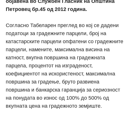
објавена во Службен Гласник на Општина
Петровец бр.45 од 2012 година.
Согласно Табеларен преглед во кој се дадени
податоци за градежните парцели, број на
катастарските парцели опфатени со градежните
парцели, намените, максимална висина на
катност, вкупна површина на градежната
парцела, процентот на изграденост,
коефициентот на искористеност, максимална
површина за градење, бруто развиена
површина и банкарска гаранција за сериозност
на понудата во износ од 100% до 500% од
вкупната цена на градежното земјиште.