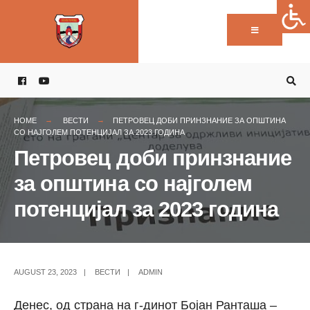
Пребарај:
Skip
to
content
HOME
ВЕСТИ
ПЕТРОВЕЦ ДОБИ ПРИНЗНАНИЕ ЗА ОПШТИНА
СО НАЈГОЛЕМ ПОТЕНЦИЈАЛ ЗА 2023 ГОДИНА
Петровец доби принзнание
за општина со најголем
потенцијал за 2023 година
AUGUST 23, 2023
|
ВЕСТИ
|
ADMIN
Денес, од страна на г-динот Бојан Ранташа –