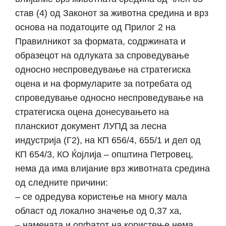
став (4) од Законот за животна средина и врз
основа на податоците од Прилог 2 на
Правилникот за формата, содржината и
образецот на одлуката за спроведување
односно неспроведување на стратегиска
оцена и на формуларите за потребата од
спроведување односно неспроведување на
стратегиска оцена донесувањето на
планскиот документ ЛУПД за лесна
индустрија (Г2), на КП 656/4, 655/1 и дел од
КП 654/3, КО Ќојлија – општина Петровец,
нема да има влијание врз животната средина
од следните причини:
– се одредува користење на многу мала
област од локално значење од 0,37 ха,
– намената и опфатот на користење нема