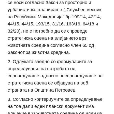
се носи согласно Закон за просторно и
урбанистичко планирање („Службен весник
на Република Македонија“ бр.199/14, 42/14,
44/15, 44/15, 193/15, 31/16, 163/16, 64/18 и
32/20), не е потребно да се спроведе
стратегиска оцена на влијанието врз
животната средина согласно член 65 од
Законот за животна средина.
Одлуката заедно со формуларите за
определување на потребата од
спроведување односно неспроведување на
стратегиска оцена се објавува на веб
страната на Општина Петровец.
Согласно критериумите за определување
на тоа дали еден плански документ има
влијание врз животната средина од член 65