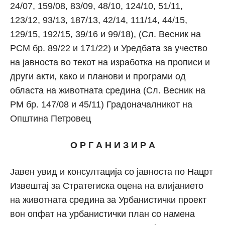
24/07, 159/08, 83/09, 48/10, 124/10, 51/11,
123/12, 93/13, 187/13, 42/14, 111/14, 44/15,
129/15, 192/15, 39/16 и 99/18), (Сл. Весник на
РСМ бр. 89/22 и 171/22) и Уредбата за учество
на јавноста во текот на изработка на прописи и
други акти, како и планови и програми од
областа на животната средина (Сл. Весник на
РМ бр. 147/08 и 45/11) Градоначалникот на
Општина Петровец
О Р Г А Н И З И Р А
Јавен увид и консултација со јавноста по Нацрт
Извештај за Стратегиска оцена на влијанието
на животната средина за Урбанистички проект
вон опфат на урбанистички план со намена