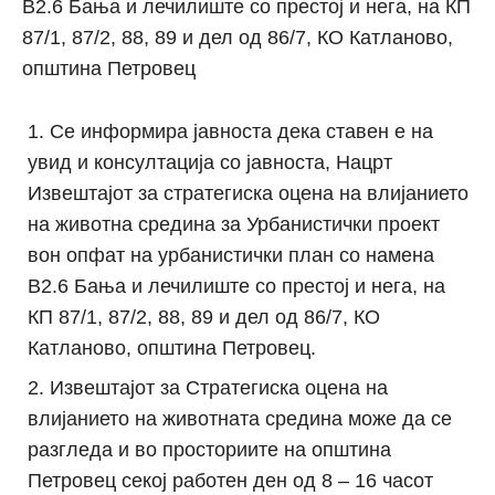
В2.6 Бања и лечилиште со престој и нега, на КП
87/1, 87/2, 88, 89 и дел од 86/7, КО Катланово,
општина Петровец
Се информира јавноста дека ставен е на
увид и консултација со јавноста, Нацрт
Извештајот за стратегиска оцена на влијанието
на животна средина за Урбанистички проект
вон опфат на урбанистички план со намена
В2.6 Бања и лечилиште со престој и нега, на
КП 87/1, 87/2, 88, 89 и дел од 86/7, КО
Катланово, општина Петровец.
Извештајот за Стратегиска оцена на
влијанието на животната средина може да се
разгледа и во просториите на општина
Петровец секој работен ден од 8 – 16 часот