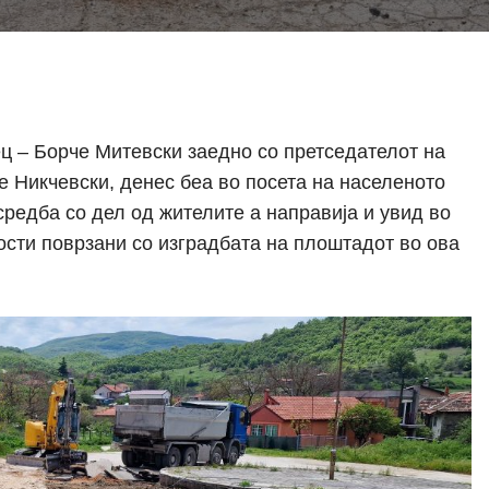
 – Борче Митевски заедно со претседателот на
 Никчевски, денес беа во посета на населеното
средба со дел од жителите а направија и увид во
ости поврзани со изградбата на плоштадот во ова