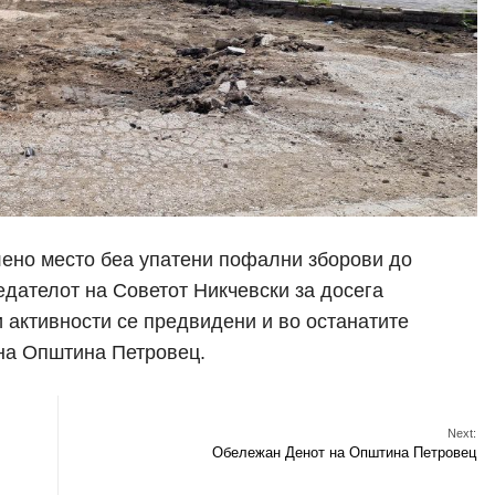
лено место беа упатени пофални зборови до
едателот на Советот Никчевски за досега
 активности се предвидени и во останатите
 на Општина Петровец.
Next:
Обележан Денот на Општина Петровец