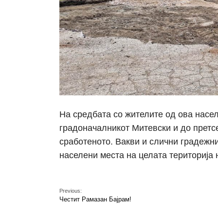
На средбата со жителите од ова насе
градоначалникот Митевски и до претс
сработеното. Вакви и слични градежни
населени места на целата територија
Previous:
Честит Рамазан Бајрам!