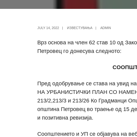
JULY 14, 2022
|
ИЗВЕСТУВАЊА
|
ADMIN
Врз основа на член 62 став 10 од За
Петровец го донесува следното:
СООПШТ
Пред одобрување се става на увид 
НА УРБАНИСТИЧКИ ПЛАН СО НАМЕНА
213/2,213/3 и 213/26 Ко Градманци Оп
општина Петровец во траење од 15 д
и позитивна ревизија.
Соопштението и УП се објавува на ве