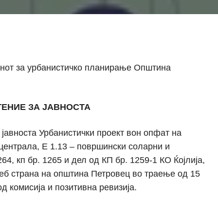
конот за урбанистичко планирање Општина
ЕНИЕ ЗА ЈАВНОСТА
 јавноста Урбанистички проект вон опфат на
централа, Е 1.13 – површински соларни и
4, кп бр. 1265 и дел од КП бр. 1259-1 КО Ќојлија,
еб страна на општина Петровец во траење од 15
д комисија и позитивна ревизија.