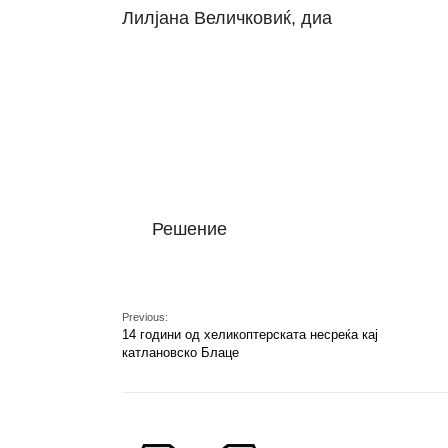
Лилјана Величковиќ, диа
Решение
Previous:
14 години од хеликоптерската несреќа кај
катлановско Блаце