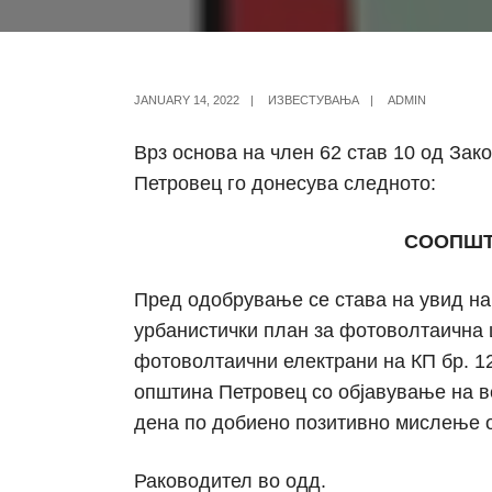
JANUARY 14, 2022
|
ИЗВЕСТУВАЊА
|
ADMIN
Врз основа на член 62 став 10 од За
Петровец го донесува следното:
СООПШТ
Пред одобрување се става на увид на
урбанистички план за фотоволтаична 
фотоволтаични електрани на КП бр. 126
општина Петровец со објавување на в
дена по добиено позитивно мислење о
Раководител во одд.