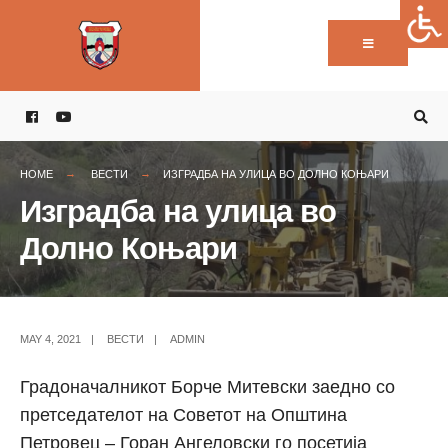
Пребарај:
Skip
to
content
HOME
ВЕСТИ
ИЗГРАДБА НА УЛИЦА ВО ДОЛНО КОЊАРИ
Изградба на улица во
Долно Коњари
MAY 4, 2021
|
ВЕСТИ
|
ADMIN
Градоначалникот Борче Митевски заедно со
претседателот на Советот на Општина
Петровец – Горан Ангеловски го посетија