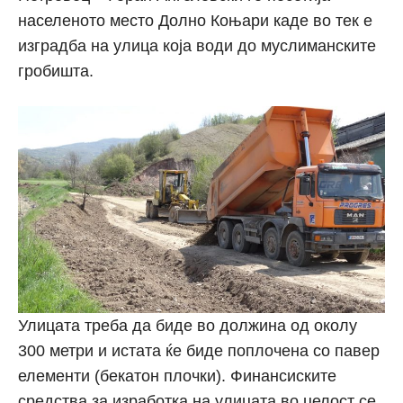
населеното место Долно Коњари каде во тек е
изградба на улица која води до муслиманските
гробишта.
Улицата треба да биде во должина од околу
300 метри и истата ќе биде поплочена со павер
елементи (бекатон плочки). Финансиските
средства за изработка на улицата во целост се