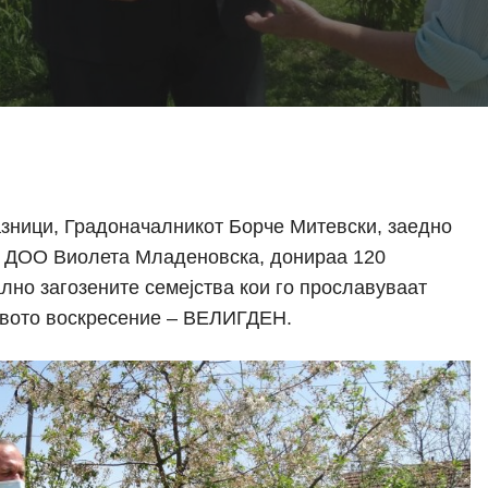
азници, Градоначалникот Борче Митевски, заедно
 ДОО Виолета Младеновска, донираа 120
ално загозените семејства кои го прославуваат
овото воскресение – ВЕЛИГДЕН.