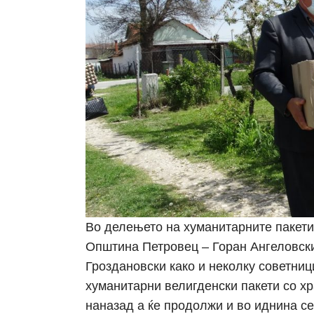
Во делењето на хуманитарните пакети
Општина Петровец – Горан Ангеловски
Гроздановски како и неколку советни
хуманитарни велигденски пакети со хра
наназад а ќе продолжи и во иднина се