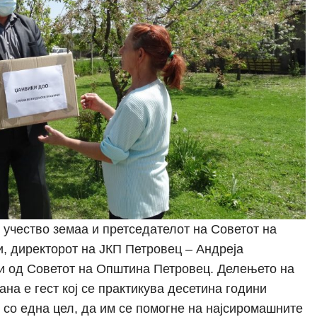
 учество земаа и претседателот на Советот на
, директорот на ЈКП Петровец – Андреја
ци од Советот на Општина Петровец. Делењето на
на е гест кој се практикува десетина години
 со една цел, да им се помогне на најсиромашните