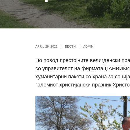
APRIL 29, 2021
|
ВЕСТИ
|
ADMIN
По повод престојните велигденски пр
со управителот на фирмата ЏАНВИКИ
хуманитарни пакети со храна за социј
големиот христијански празник Христ