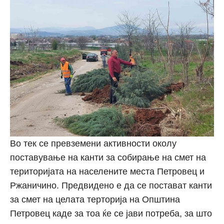
Во тек се превземени активности околу
поставување на канти за собирање на смет на
територијата на населените места Петровец и
Ржаничино. Предвидено е да се постават канти
за смет на целата терторија на Општина
Петровец каде за тоа ќе се јави потреба, за што