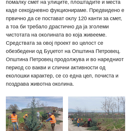
помалку смет на улиците, плоштадите и места
каде секојдневно фукционираме. Предвидено е
првично да се постават оклу 120 канти за смет,
а тоа би требало драстично да ја зголеми
чистотата на околината во која живееме.
Средствата за овој проект во целост се
обезбедени од Буџетот на Општина Петровец.
Општина Петровец продолжува и во наредниот
период со вакви и слични активности од
еколошки карактер, се со една цел, почиста и
поздрава животна околина.