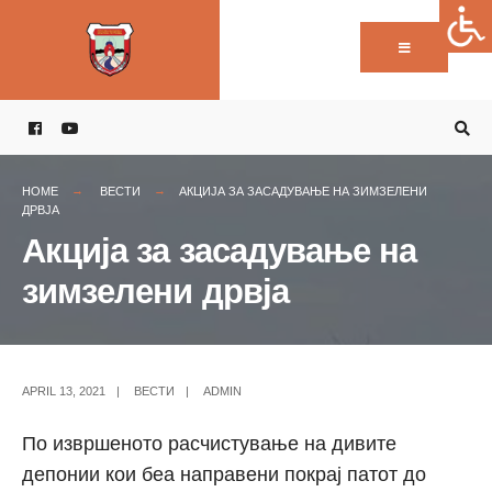
Пребарај:
Skip
to
content
HOME
ВЕСТИ
АКЦИЈА ЗА ЗАСАДУВАЊЕ НА ЗИМЗЕЛЕНИ
ДРВЈА
Акција за засадување на
зимзелени дрвја
APRIL 13, 2021
|
ВЕСТИ
|
ADMIN
По извршеното расчистување на дивите
депонии кои беа направени покрај патот до