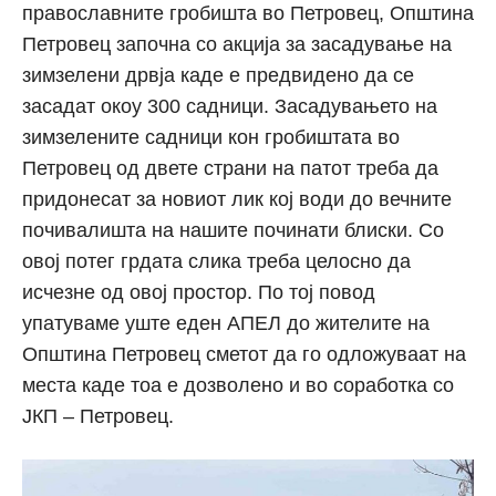
православните гробишта во Петровец, Општина
Петровец започна со акција за засадување на
зимзелени дрвја каде е предвидено да се
засадат окоу 300 садници. Засадувањето на
зимзелените садници кон гробиштата во
Петровец од двете страни на патот треба да
придонесат за новиот лик кој води до вечните
почивалишта на нашите починати блиски. Со
овој потег грдата слика треба целосно да
исчезне од овој простор. По тој повод
упатуваме уште еден АПЕЛ до жителите на
Општина Петровец сметот да го одложуваат на
места каде тоа е дозволено и во соработка со
ЈКП – Петровец.