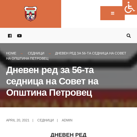
Пребарај:
Skip
to
content
HOME
СЕДНИЦИ
ДНЕВЕН РЕД ЗА 56-ТА СЕДНИЦА НА СОВЕТ
НА ОПШТИНА ПЕТРОВЕЦ
Дневен ред за 56-та
седница на Совет на
Општина Петровец
APRIL 20, 2021
|
СЕДНИЦИ
|
ADMIN
ДНЕВЕН РЕД