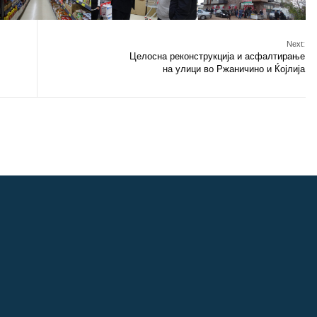
Next:
Целосна реконструкција и асфалтирање
на улици во Ржаничино и Ќојлија