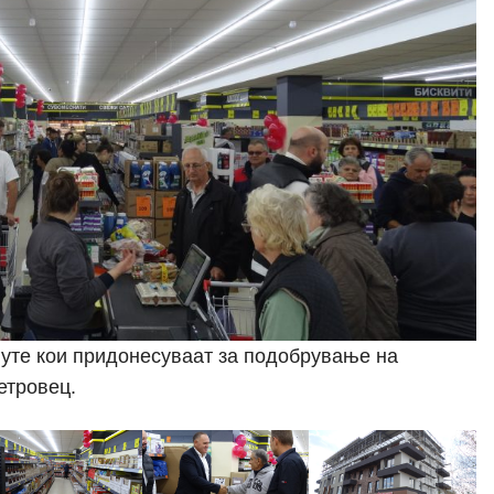
гуте кои придонесуваат за подобрување на
етровец.