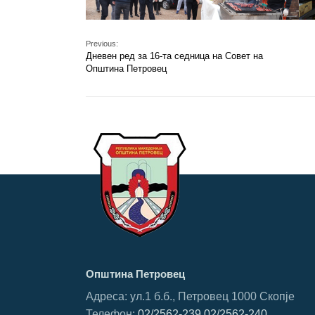
Previous:
Дневен ред за 16-та седница на Совет на
Општина Петровец
Општина Петровец
Адреса: ул.1 б.б., Петровец 1000 Скопје
Телефон:
02/2562-239
02/2562-240