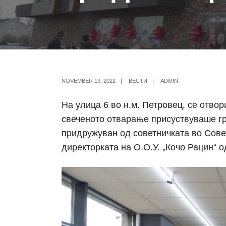
NOVEMBER 19, 2022
|
ВЕСТИ
|
ADMIN
На улица 6 во н.м. Петровец, се отво
свеченото отварање присуствуваше г
придружуван од советничката во Сове
директорката на О.О.У. „Кочо Рацин“ 