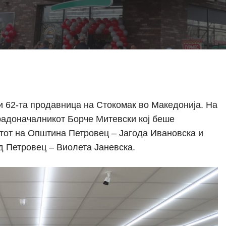
ри 62-та продавница на Стокомак во Македонија. На
радоначалникот Борче Митевски кој беше
тот на Општина Петровец – Јагода Ивановска и
од Петровец – Виолета Јаневска.