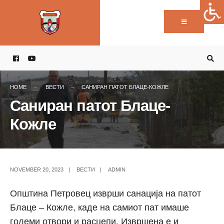
Пребарај:
Skip
to
content
HOME
ВЕСТИ
САНИРАН ПАТОТ БЛАЦЕ-КОЖЛЕ
Саниран патот Блаце-
Кожле
NOVEMBER 20, 2023
|
ВЕСТИ
|
ADMIN
Општина Петровец изврши санација на патот
Блаце – Кожле, каде на самиот пат имаше
големи отвори и расцепи. Извршена е и