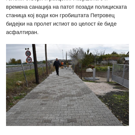
времена санација на патот позади полициската
станица кој води кон гробиштата Петровец
бидејки на пролет истиот во целост ќе биде
асфалтиран.