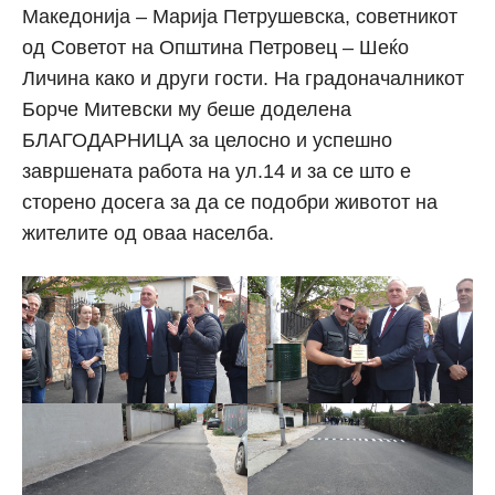
Македонија – Марија Петрушевска, советникот
од Советот на Општина Петровец – Шеќо
Личина како и други гости. На градоначалникот
Борче Митевски му беше доделена
БЛАГОДАРНИЦА за целосно и успешно
завршената работа на ул.14 и за се што е
сторено досега за да се подобри животот на
жителите од оваа населба.