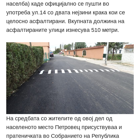
населба) каде официјално се пушти во
употреба ул.14 со двата нејзини крака кои се
целосно асфалтирани. Вкупната должина на
асфалтираните улици изнесува 510 метри.
На средбата со жителите од овој дел од
населеното место Петровец присуствуваа и
пратеничката во Собранието на Република