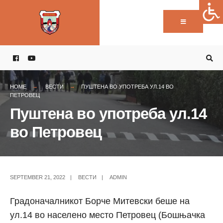
Пребарај:
Skip
to
content
HOME
ВЕСТИ
ПУШТЕНА ВО УПОТРЕБА УЛ.14 ВО
ПЕТРОВЕЦ
Пуштена во употреба ул.14
во Петровец
SEPTEMBER 21, 2022
|
ВЕСТИ
|
ADMIN
Градоначалникот Борче Митевски беше на
ул.14 во населено место Петровец (Бошњачка