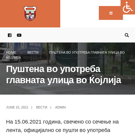
Пребарај:
Skip
to
content
HOME
ВЕСТИ
ПУШТЕНА ВО УПОТРЕБА ГЛАВНАТА УЛИЦА ВО
ЌОЈЛИЈА
Пуштена во употреба
главната улица во Ќојлија
JUNE 15, 2021
|
ВЕСТИ
|
ADMIN
На 15.06.2021 година, свечено со сечење на
лента, официјално се пушти во употреба