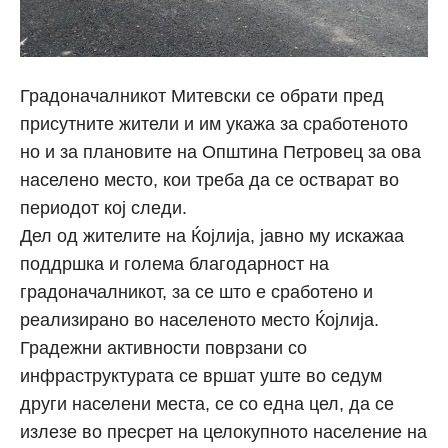
Градоначалникот Митевски се обрати пред
присутните жители и им укажа за сработеното
но и за плановите на Општина Петровец за ова
населено место, кои треба да се остварат во
периодот кој следи.
Дел од жителите на Ќојлија, јавно му искажаа
поддршка и голема благодарност на
градоначалникот, за се што е сработено и
реализирано во населеното место Ќојлија.
Градежни активности поврзани со
инфраструктурата се вршат уште во седум
други населени места, се со една цел, да се
излезе во пресрет на целокупното население на