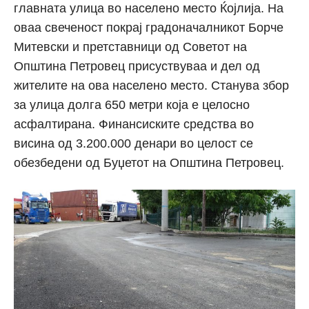
главната улица во населено место Ќојлија. На
оваа свеченост покрај градоначалникот Борче
Митевски и претставници од Советот на
Општина Петровец присуствуваа и дел од
жителите на ова населено место. Станува збор
за улица долга 650 метри која е целосно
асфалтирана. Финансиските средства во
висина од 3.200.000 денари во целост се
обезбедени од Буџетот на Општина Петровец.