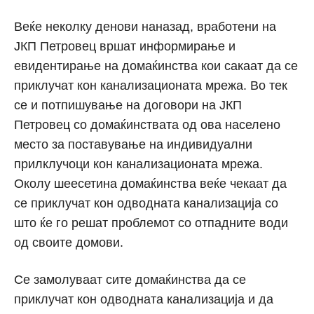
Веќе неколку денови наназад, вработени на
ЈКП Петровец вршат информирање и
евидентирање на домаќинства кои сакаат да се
приклучат кон канализационата мрежа. Во тек
се и потпишување на договори на ЈКП
Петровец со домаќинствата од ова населено
место за поставување на индивидуални
прилклучоци кон канализационата мрежа.
Околу шеесетина домаќинства веќе чекаат да
се приклучат кон одводната канализација со
што ќе го решат проблемот со отпадните води
од своите домови.
Се замолуваат сите домаќинства да се
приклучат кон одводната канализација и да