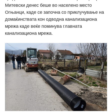
Митевски денес беше во населено место
Огњанци, каде се започна со приклучување на
домаќинствата кон одводна канализациона
мрежа каде веќе поминува главната
канализациона мрежа.