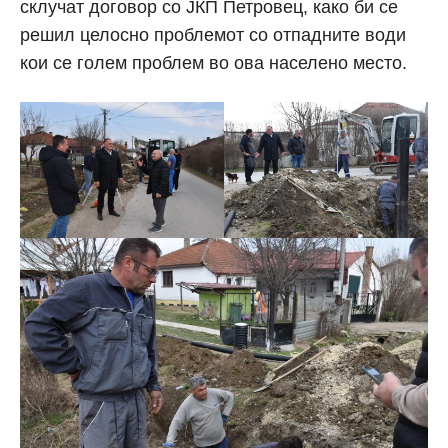
склучат договор со ЈКП Петровец, како би се
решил целосно проблемот со отпадните води
кои се голем проблем во ова населено место.