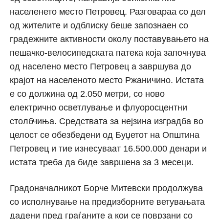
населенето место Петровец. Разговараа со дел
од жителите и одблиску беше запознаен со
градежните активности околу поставувањето на
пешачко-велосипедската патека која започнува
од населено место Петровец а завршува до
крајот на населеното место Ржаничино. Истата
е со должина од 2.050 метри, со ново
електрично осветлување и флуоросцентни
столбчиња. Средствата за нејзина изградба во
целост се обезбедени од Буџетот на Општина
Петровец и тие изнесуваат 16.500.000 денари и
истата треба да биде завршена за 3 месеци.
Градоначалникот Борче Митевски продолжува
со исполнување на предизборните ветувањата
дадени пред граѓаните а кои се поврзани со