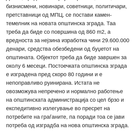
бизнисмени, новинари, советници, политичари,
претставници од МПЦ, се постави камен-
темелник на новата општинска зграда. Таа
треба да биде со површина од 860 m2, а
вредноста за нејзина изработка чини 29.600.000
денари, средства обезбедени од буџетот на
општината. Објектот треба да биде завршен за
околу 6 месеци. Постоечката општинска зграда
е изградена пред скоро 80 години и е
непоправливо руинирана. Истата не
овозможува непречено и нормално работење
на општинската администрација со цел брзо и
експедитивно излегување во пресрет на
потребите на граѓаните, па поради тоа се јави
потреба од изградба на нова општинска зграда.