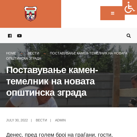
Пребарај:
Skip
to
content
HOME
ВЕСТИ
ПОСТАВУВАЊЕ КАМЕН-ТЕМЕЛНИК НА НОВАТА
ОПШТИНСКА ЗГРАДА
Поставување камен-
темелник на новата
општинска зграда
JULY 30, 2022
|
ВЕСТИ
|
ADMIN
Денес, пред голем број на граѓани, гости,