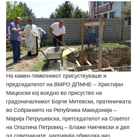
На камен-темелникот присуствуваше и
председателот на ВМРО ДПМНЕ – Христијан
Мицкоски кој воедно во присуство на
градоначалникот Борче Митевски, пратеничката
во Собранието на Република Македонија –
Марија Петрушевска, претседателот на Советот
на Општина Петровец – Блаже Никчевски и дел
од советниците, направија обиколка низ