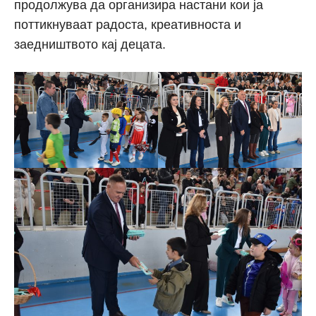
продолжува да организира настани кои ја
поттикнуваат радоста, креативноста и
заедништвото кај децата.