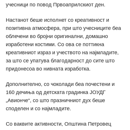
учесници по повод Првоаприлскиот ден.
Настанот беше исполнет со креативност и
позитивна атмосфера, при што учесниците беа
облечени во бројни оригинални, домашно
изработени костими. Со ова се поттикна
креативниот израз и учеството на најмладите,
за што се упатува благодарност до сите што
придонесоа во нивната изработка.
Дополнително, со чоколади беа почестени и
160 дечиња од детската градинка ЈОУДГ
„Авионче“, со што празничниот дух беше
споделен и со најмладите.
Со ваквите активности, Општина Петровец