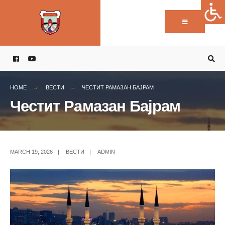
Пребарај:
Skip
to
content
HOME
ВЕСТИ
ЧЕСТИТ РАМАЗАН БАЈРАМ
Честит Рамазан Бајрам
MARCH 19, 2026
|
ВЕСТИ
|
ADMIN