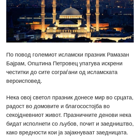
По повод големиот исламски празник Рамазан
Бајрам, Општина Петровец упатува искрени
честитки до сите сограѓани од исламската
вероисповед.
Нека овој светол празник донесе мир во срцата,
радост во домовите и благосостојба во
секојдневниот живот. Празничните денови нека
бидат исполнети со љубов, почит и заедништво,
како вредности кои ја зајакнуваат заедницата.