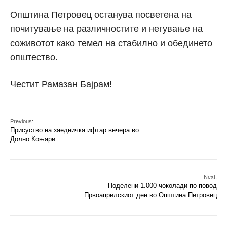
Општина Петровец останува посветена на
почитување на различностите и негување на
соживотот како темел на стабилно и обединето
општество.
Честит Рамазан Бајрам!
Previous:
Присуство на заедничка ифтар вечера во
Долно Коњари
Next:
Поделени 1.000 чоколади по повод
Првоаприлскиот ден во Општина Петровец