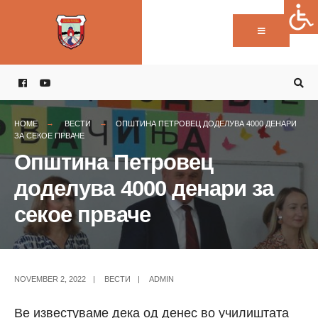
Пребарај:
Skip
to
content
HOME
ВЕСТИ
ОПШТИНА ПЕТРОВЕЦ ДОДЕЛУВА 4000 ДЕНАРИ
ЗА СЕКОЕ ПРВАЧЕ
Општина Петровец
доделува 4000 денари за
секое прваче
NOVEMBER 2, 2022
|
ВЕСТИ
|
ADMIN
Ве известуваме дека од денес во училиштата