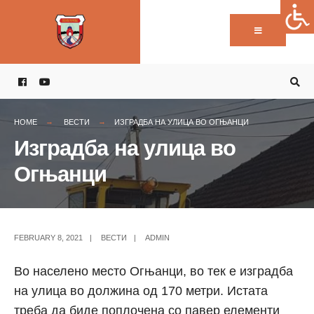
Пребарај:
Skip
to
content
HOME
ВЕСТИ
ИЗГРАДБА НА УЛИЦА ВО ОГЊАНЦИ
Изградба на улица во
Огњанци
FEBRUARY 8, 2021
|
ВЕСТИ
|
ADMIN
Во населено место Огњанци, во тек е изградба
на улица во должина од 170 метри. Истата
треба да биде поплочена со павер елементи