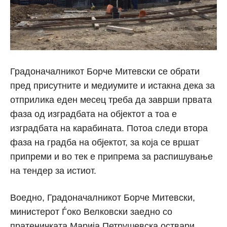
Градоначалникот Борче Митевски се обрати
пред присутните и медиумите и истакна дека за
отприлика еден месец треба да заврши првата
фаза од изградбата на објектот а тоа е
изградбата на карабината. Потоа следи втора
фаза на градба на објектот, за која се вршат
припреми и во тек е припрема за распишување
на тендер за истиот.
Воедно, Градоначалникот Борче Митевски,
министерот Ѓоко Велковски заедно со
пратеничката Марија Петрушевска оствари