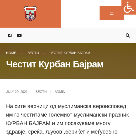
Пребарај:
Skip
to
content
HOME
ВЕСТИ
ЧЕСТИТ КУРБАН БАЈРАМ
Честит Курбан Бајрам
JULY 20, 2021
|
ВЕСТИ
|
ADMIN
На сите верници од муслиманска вероисповед
им го честитаме големиот муслимански празник
КУРБАН БАЈРАМ и им посакуваме многу
здравје, среќа, љубов ,бериќет и меѓусебно