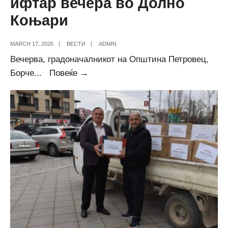
ифтар вечера во Долно
Коњари
MARCH 17, 2026
|
ВЕСТИ
|
ADMIN
Вечерва, градоначалникот на Општина Петровец,
Присуство
Борче
...
Повеќе →
на
заедничка
ифтар
вечера
во
Долно
Коњари