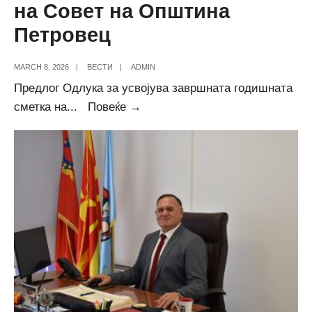
на Совет на Општина
Петровец
MARCH 8, 2026
|
ВЕСТИ
|
ADMIN
Предлог Одлука за усвојува завршната годишната
Дневен
сметка на
...
Повеќе →
ред
за
7-
та
седница
на
Совет
на
Општина
Петровец