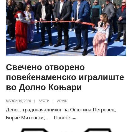
на
улици
во
повеќе
населени
места
Свечено отворено
повеќенаменско игралиште
во Долно Коњари
MARCH 10, 2026
|
ВЕСТИ
|
ADMIN
Денес, градоначалникот на Општина Петровец,
Свечено
Борче Митевски,
...
Повеќе →
отворено