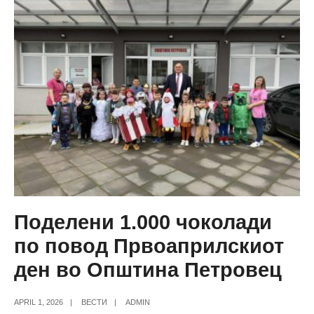
на
Општина
Петровец
Поделени 1.000 чоколади
по повод Првоаприлскиот
ден во Општина Петровец
APRIL 1, 2026
|
ВЕСТИ
|
ADMIN