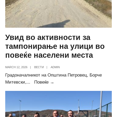
Увид во активности за
тампонирање на улици во
повеќе населени места
MARCH 12, 2026
|
ВЕСТИ
|
ADMIN
Градоначалникот на Општина Петровец, Борче
Увид
Митевски,
...
Повеќе →
во
активности
за
тампонирање