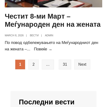
Честит 8-ми Март –
Меѓународен ден на жената
MARCH 8, 2026
|
ВЕСТИ
|
ADMIN
По повод одбележувањето на Меѓународниот ден
Честит
на жената –
...
Повеќе →
8-
Posts
ми
1
2
…
31
Next
pagination
Март
–
Меѓународен
ден
на
Последни вести
жената