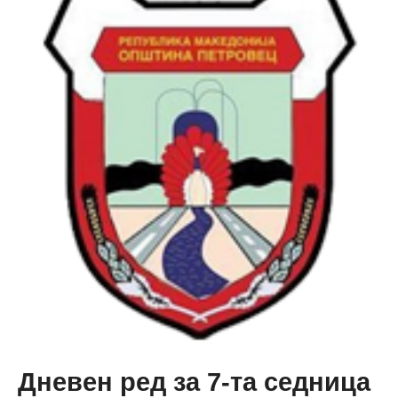
повеќенаменско
игралиште
во
Долно
Коњари
Дневен ред за 7-та седница