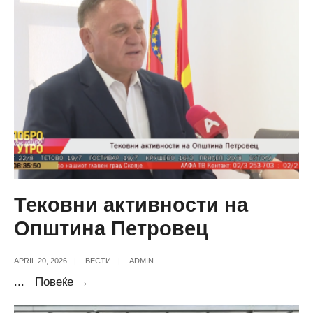
Тековни активности на
Општина Петровец
APRIL 20, 2026
|
ВЕСТИ
|
ADMIN
Тековни
...
Повеќе →
активности