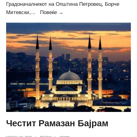
Градоначалникот на Општина Петровец, Борче
Поделени
Митевски,
...
Повеќе →
1.000
чоколади
по
повод
Првоаприлскиот
ден
во
Општина
Петровец
Честит Рамазан Бајрам