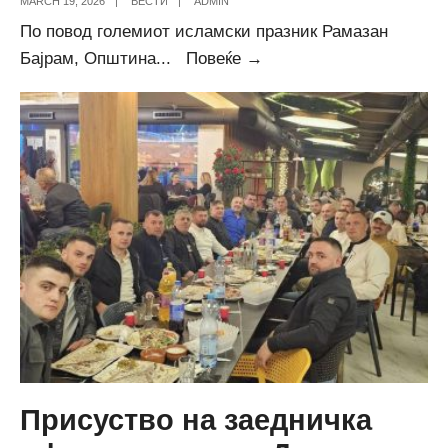
MARCH 19, 2026
|
ВЕСТИ
|
ADMIN
По повод големиот исламски празник Рамазан
Честит
Бајрам, Општина
...
Повеќе →
Рамазан
Бајрам
Присуство на заедничка