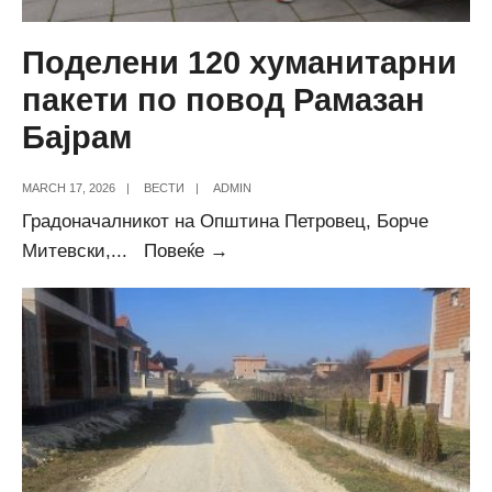
Поделени 120 хуманитарни
пакети по повод Рамазан
Бајрам
MARCH 17, 2026
|
ВЕСТИ
|
ADMIN
Градоначалникот на Општина Петровец, Борче
Поделени
Митевски,
...
Повеќе →
120
хуманитарни
пакети
по
повод
Рамазан
Бајрам