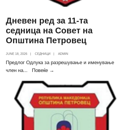
Дневен ред за 11-та
седница на Совет на
Општина Петровец
JUNE 18, 2026
|
СЕДНИЦИ
|
ADMIN
Предлог Одлука за разрешување и именување
Дневен
член на
...
Повеќе →
ред
за
11-
та
седница
на
Совет