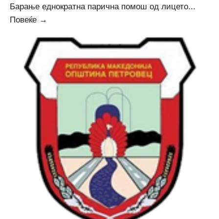
Барање еднократна парична помош од лицето
...
Дневен
Повеќе →
ред
за
12-
та
седница
на
Совет
на
Општина
Петровец