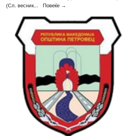
Соопштение
(Сл. весник
...
Повеќе →