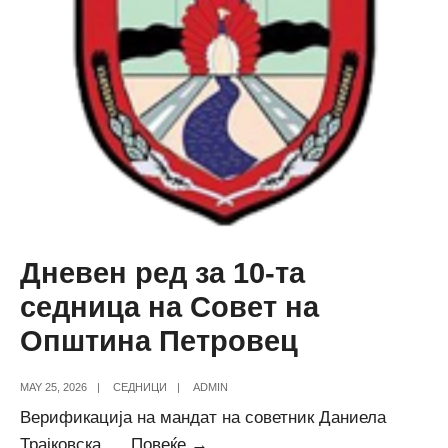
на
Општина
Петровец
Дневен ред за 10-та
седница на Совет на
Општина Петровец
MAY 25, 2026
|
СЕДНИЦИ
|
ADMIN
Верификација на мандат на советник Даниела
Дневен
Трајковска
...
Повеќе →