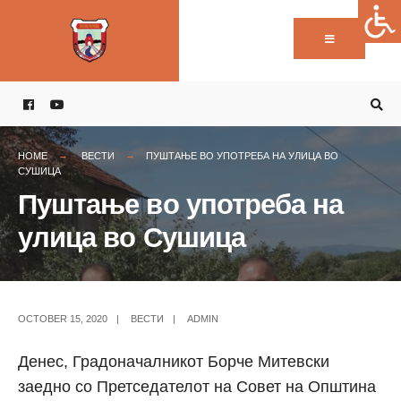
Пребарај:
Skip
to
content
HOME
ВЕСТИ
ПУШТАЊЕ ВО УПОТРЕБА НА УЛИЦА ВО
СУШИЦА
Пуштање во употреба на
улица во Сушица
OCTOBER 15, 2020
|
ВЕСТИ
|
ADMIN
Денес, Градоначалникот Борче Митевски
заедно со Претседателот на Совет на Општина