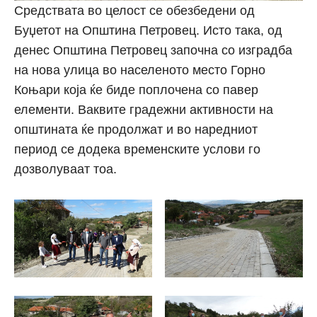
Средствата во целост се обезбедени од
Буџетот на Општина Петровец. Исто така, од
денес Општина Петровец започна со изградба
на нова улица во населеното место Горно
Коњари која ќе биде поплочена со павер
елементи. Ваквите градежни активности на
општината ќе продолжат и во наредниот
период се додека временските услови го
дозволуваат тоа.