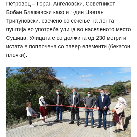
Петровец – Горан Ангеловски, Советникот
Бобан Блажевски како и г-дин Цветан
Трипуновски, свечено со сечење на лента
пуштија во употреба улица во населеното место
Сушица. Улицата е со должина од 230 метри и
истата е поплочена со павер елементи (бекатон
плочки).