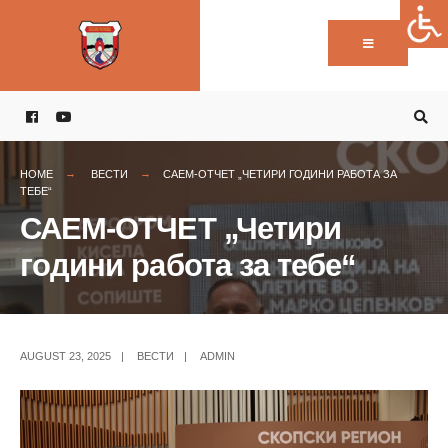
Пребарај:
Skip
to
content
HOME
ВЕСТИ
САЕМ-ОТЧЕТ „ЧЕТИРИ ГОДИНИ РАБОТА ЗА
ТЕБЕ“
САЕМ-ОТЧЕТ „Четири
години работа за тебе“
AUGUST 23, 2025
|
ВЕСТИ
|
ADMIN