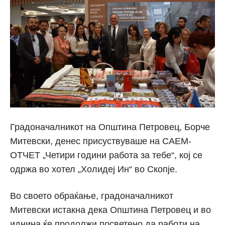
Градоначалникот на Општина Петровец, Борче
Митевски, денес присуствуваше на САЕМ-
ОТЧЕТ „Четири години работа за тебе“, кој се
одржа во хотел „Холидеј Ин“ во Скопје.
Во своето обраќање, градоначалникот
Митевски истакна дека Општина Петровец и во
иднина ќе продолжи посветено да работи на