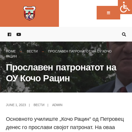
Пребарај:
Skip
to
content
HOME
ВЕСТИ
ПРОСЛАВЕН ПАТРОНАТОТ НА ОУ КОЧО
РАЦИН
Прославен патронатот на
ОУ Кочо Рацин
JUNE 1, 2023
|
ВЕСТИ
|
ADMIN
Основното училиште „Кочо Рацин“ од Петровец
денес го прослави својот патронат. На оваа