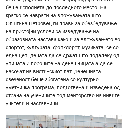
беше исполнета до последното место. На
кратко се наврати на вложувањата што
Општина Петровец ги прави за обезбедување
на пристојни услови за изведување на
образовната настава како и за вложувањето во
спортот, културата, фолклорот, музиката, се со
една цел, децата да се држат што подалеку од
улицата и пороците на денешницата а да се
насочат на вистинскиот пат. Денешната
свеченост беше збогатена со културно
уметничка програма, подготвена и изведена од
страна на учениците под менторство на нивите
учители и наставници.