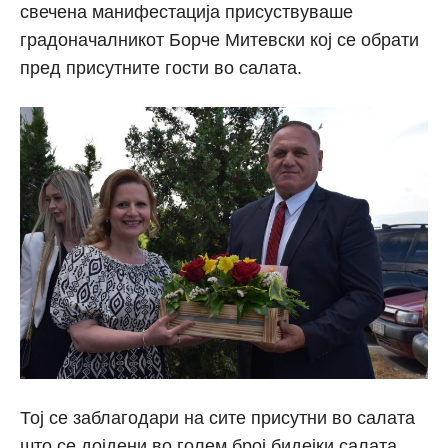
свечена манифестација присуствуваше
градоначалникот Борче Митевски кој се обрати
пред присутните гости во салата.
Тој се заблагодари на сите присутни во салата
што се дојдени во голем број бидејки салата