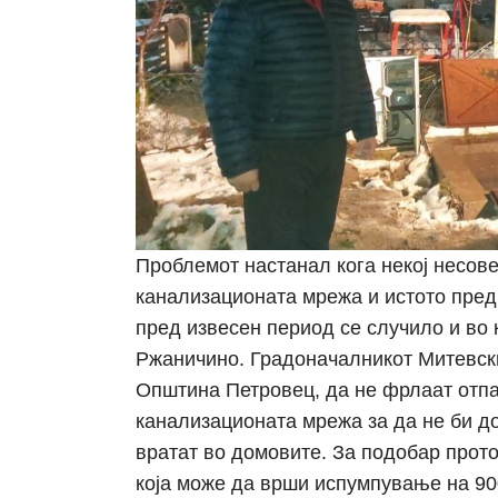
Проблемот настанал кога некој несове
канализационата мрежа и истото пре
пред извесен период се случило и во
Ржаничино. Градоначалникот Митевски
Општина Петровец, да не фрлаат отпа
канализационата мрежа за да не би д
вратат во домовите. За подобар прото
која може да врши испумпување на 90