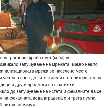
сен граѓанин фрлил смет (ќебе) во
дизвикало запушување на мрежата. Вакво нешто
 канализационата мрежа во населено место
 упатува апел до сите жители на територијата на
доци и други предмети во шахтите и
ошло до запушување на истата и фекалиите да се
к на фекалната вода вградена е и трета пумпа
0 литри во минута.