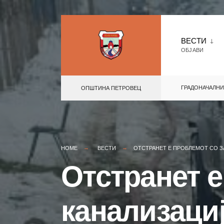
Skip
to
ВЕСТИ
ОБЈАВИ
content
ГРАДОНАЧАЛНИ
ОПШТИНА ПЕТРОВЕЦ
HOME
ВЕСТИ
ОТСТРАНЕТ Е ПРОБЛЕМОТ СО З
Отстранет е
канализаци