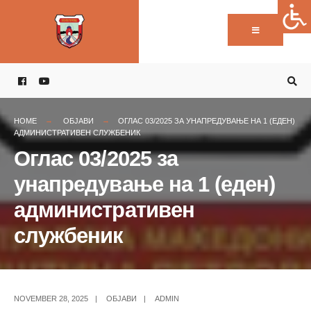
Пребарај:
Skip
to
content
HOME
ОБЈАВИ
ОГЛАС 03/2025 ЗА УНАПРЕДУВАЊЕ НА 1 (ЕДЕН)
АДМИНИСТРАТИВЕН СЛУЖБЕНИК
Оглас 03/2025 за
унапредување на 1 (еден)
административен
службеник
NOVEMBER 28, 2025
|
ОБЈАВИ
|
ADMIN