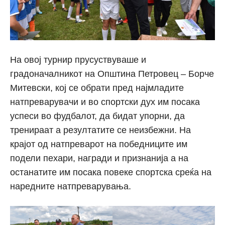
На овој турнир прусуствуваше и
градоначалникот на Општина Петровец – Борче
Митевски, кој се обрати пред најмладите
натпреварувачи и во спортски дух им посака
успеси во фудбалот, да бидат упорни, да
тренираат а резултатите се неизбежни. На
крајот од натпреварот на победниците им
подели пехари, награди и признанија а на
останатите им посака повеке спортска среќа на
наредните натпреварувања.