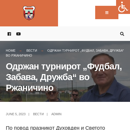
Пребарај:
Skip
to
content
HOME
ВЕСТИ
ОДРЖАН ТУРНИРОТ „ФУДБАЛ, ЗАБАВА, ДРУЖБА“
ВО РЖАНИЧИНО
Одржан турнирот „Фудбал,
Забава, Дружба“ во
Ржаничино
JUNE 5, 2023
|
ВЕСТИ
|
ADMIN
По повод празникот Духовден и Светото