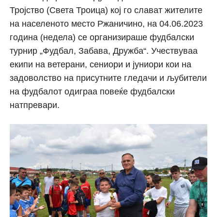
Тројство (Света Троица) кој го слават жителите
на населеното место Ржаничино, на 04.06.2023
година (недела) се организираше фудбалски
турнир „Фудбал, Забава, Дружба“. Учествуваа
екипи на ветерани, сениори и јуниори кои на
задоволство на присутните гледачи и љубители
на фудбалот одиграа повеќе фудбалски
натпревари.