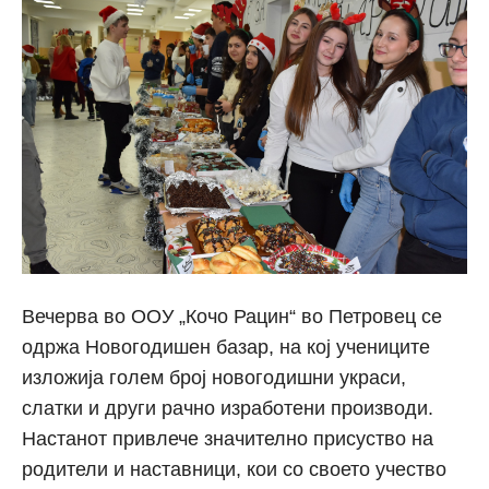
Вечерва во ООУ „Кочо Рацин“ во Петровец се
одржа Новогодишен базар, на кој учениците
изложија голем број новогодишни украси,
слатки и други рачно изработени производи.
Настанот привлече значително присуство на
родители и наставници, кои со своето учество