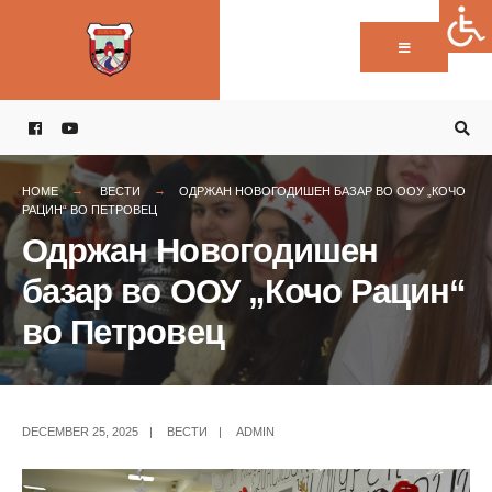
Пребарај:
Skip
to
content
HOME
ВЕСТИ
ОДРЖАН НОВОГОДИШЕН БАЗАР ВО ООУ „КОЧО
РАЦИН“ ВО ПЕТРОВЕЦ
Одржан Новогодишен
базар во ООУ „Кочо Рацин“
во Петровец
DECEMBER 25, 2025
|
ВЕСТИ
|
ADMIN