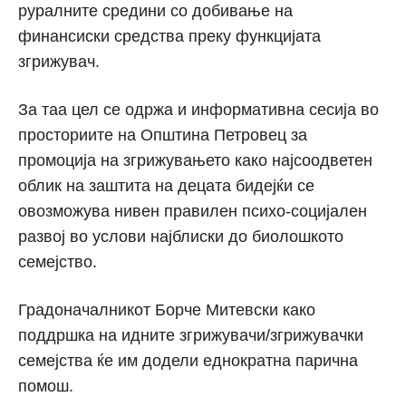
руралните средини со добивање на
финансиски средства преку функцијата
згрижувач.
За таа цел се одржа и информативна сесија во
просториите на Општина Петровец за
промоција на згрижувањето како најсоодветен
облик на заштита на децата бидејќи се
овозможува нивен правилен психо-социјален
развој во услови најблиски до биолошкото
семејство.
Градоначалникот Борче Митевски како
поддршка на идните згрижувачи/згрижувачки
семејства ќе им додели еднократна парична
помош.