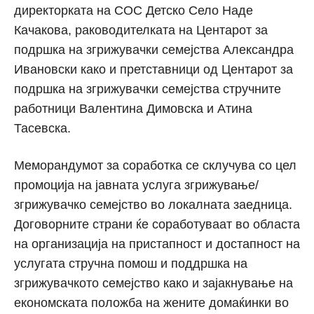
директорката на СОС Детско Село Наде
Качакова, раководителката на Центарот за
подршка на згрижувачки семејства Александра
Ивановски како и претставници од Центарот за
подршка на згрижувачки семејства стручните
работници Валентина Димовска и Атина
Тасевска.
Меморандумот за соработка се склучува со цел
промоција на јавната услуга згрижување/
згрижувачко семејство во локалната заедница.
Договорните страни ќе соработуваат во областа
на организација на пристапност и достапност на
услугата стручна помош и поддршка на
згрижувачкото семејство како и зајакнување на
економската положба на жените домаќинки во