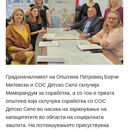
Градоначалникот на Општина Петровец Борче
Митевски и СОС Детско Село склучија
Меморандум за соработка, а со тоа е првата
општина која склучува соработка со СОС
Детско Село во насока на зајакнување на
капацитетите во областа на социјалната
заштита. На потпишувањето присуствуваа