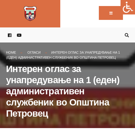
Пребарај:
Skip
to
content
HOME
ОГЛАСИ
ИНТЕРЕН ОГЛАС ЗА УНАПРЕДУВАЊЕ НА 1
(ЕДЕН) АДМИНИСТРАТИВЕН СЛУЖБЕНИК ВО ОПШТИНА ПЕТРОВЕЦ
Интерен оглас за
унапредување на 1 (еден)
административен
службеник во Општина
Петровец