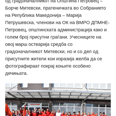
од градоначалникот на Општина Петровец –
Борче Митевски, пратеничката во Собранието
на Република Македонија – Марија
Петрушевска, членови на ОК на ВМРО ДПМНЕ-
Петровец, општинската администрација како и
голем број присутни граѓани. Учесниците на
овој марш остварија средба со
градоначалникот Митевски, но и со дел од
присутните жители кои изразија желба да се
фотографираат покрај коњите особено
дечињата.