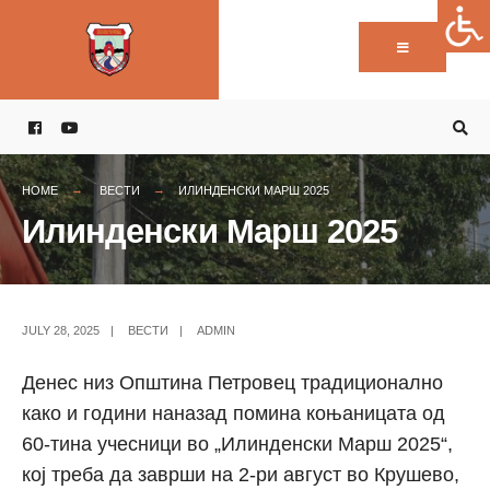
Пребарај:
Skip
to
content
HOME
ВЕСТИ
ИЛИНДЕНСКИ МАРШ 2025
Илинденски Марш 2025
JULY 28, 2025
|
ВЕСТИ
|
ADMIN
Денес низ Општина Петровец традиционално
како и години наназад помина коњаницата од
60-тина учесници во „Илинденски Марш 2025“,
кој треба да заврши на 2-ри август во Крушево,