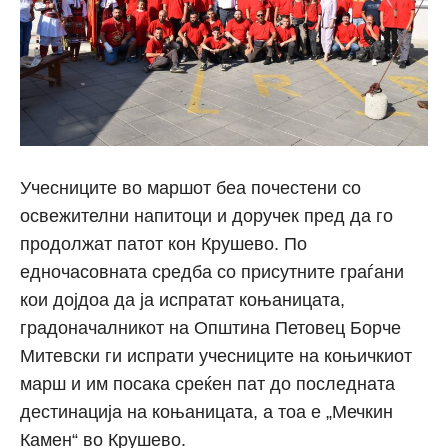
Учесниците во маршот беа почестени со
освежителни напитоци и доручек пред да го
продолжат патот кон Крушево. По
едночасовната средба со присутните граѓани
кои дојдоа да ја испратат коњаницата,
градоначалникот на Општина Петовец Борче
Митевски ги испрати учесниците на коњичкиот
марш и им посака среќен пат до последната
дестинација на коњаницата, а тоа е „Мечкин
Камен“ во Крушево.