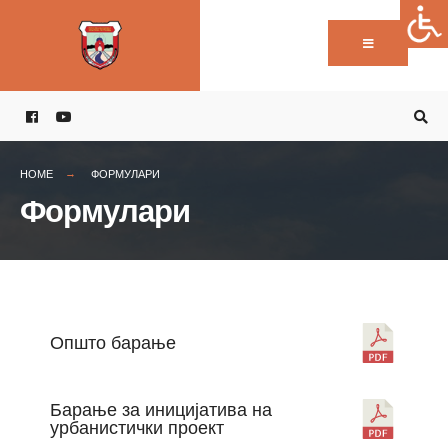
Пребарај:
Skip
to
content
HOME
ФОРМУЛАРИ
Формулари
Општо барање
Барање за иницијатива на
урбанистички проект