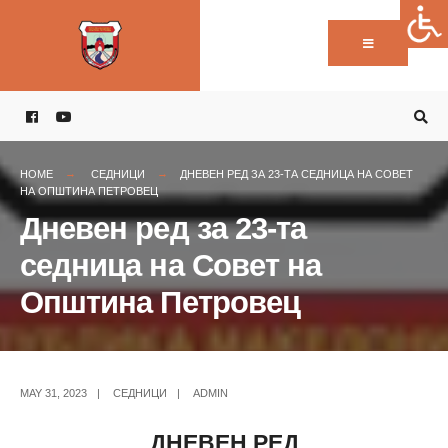
Пребарај:
Skip
to
content
HOME
СЕДНИЦИ
ДНЕВЕН РЕД ЗА 23-ТА СЕДНИЦА НА СОВЕТ
НА ОПШТИНА ПЕТРОВЕЦ
Дневен ред за 23-та
седница на Совет на
Општина Петровец
MAY 31, 2023
|
СЕДНИЦИ
|
ADMIN
ДНЕВЕН РЕД