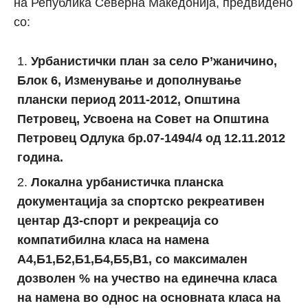
на Република Северна Македонија, предвидено
со:
Урбанистички план за село Р’жаничино,
Блок 6, Изменување и дополнување
плански период 2011-2012, Општина
Петровец, Усвоена на Совет на Општина
Петровец Одлука бр.07-1494/4 од 12.11.2012
година.
Локална урбанистичка планска
документација за спортско рекреативен
центар Д3-спорт и рекреација со
компатибилна класа на намена
А4,Б1,Б2,Б1,Б4,Б5,В1, со максималeн
дозволен % на учество на единечна класа
на намена во однос на основната класа на