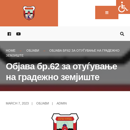
Пребарај:
Skip
to
content
HOME
ОБЈАВИ
ОБЈАВА БР.62 ЗА ОТУЃУВАЊЕ НА ГРАДЕЖНО
ЗЕМЈИШТЕ
Објава бр.62 за отуѓување
на градежно земјиште
MARCH 7, 2023
|
ОБЈАВИ
|
ADMIN