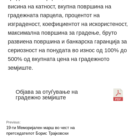
висина на катност, вкупна површина на
градежната парцела, процентот на
изграденост, коефициентот на искористеност,
максимална површина за градење, бруто
развиена површина и банкарска гаранција за
сериозност на понудата во износ од 100% до
500% од вкупната цена на градежното
земјиште.
Објава за отуѓување на
градежно земјиште
Previous:
19-ти Меморијален марш во чест на
претседателот Борис Трајковски