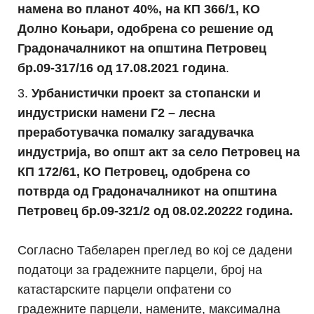
намена во планот 40%, на КП 366/1, КО
Долно Коњари, одобрена со решение од
Градоначалникот на општина Петровец
бр.09-317/16 од 17.08.2021 година
.
Урбанистички проект за стопански и
индустриски намени Г2 – лесна
преработувачка помалку загадувачка
индустрија, во општ акт за село Петровец на
КП 172/61, КО Петровец, одобрена со
потврда од Градоначалникот на општина
Петровец бр.09-321/2 од 08.02.20222 година.
Согласно Табеларен преглед во кој се дадени
податоци за градежните парцели, број на
катастарските парцели опфатени со
градежните парцели, намените, максимална