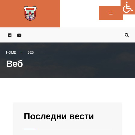
Пребарај:
Skip
to
content
HOME
ВЕБ
Веб
Последни вести