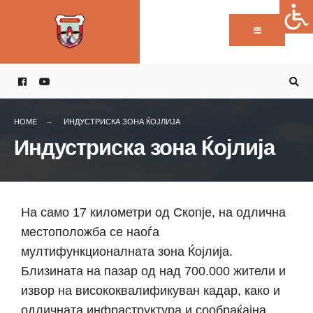
HOME
ИНДУСТРИСКА ЗОНА ЌОЈЛИЈА
Индустриска зона Ќојлија
На само 17 километри од Скопје, на одлична
местоположба се наоѓа
мултифункционалната зона Ќојлија.
Близината на пазар од над 700.000 жители и
извор на висококвалификуван кадар, како и
одличната инфраструктура и сообраќајна