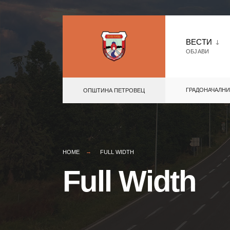
Skip
to
ВЕСТИ
ОБЈАВИ
content
ГРАДОНАЧАЛНИ
ОПШТИНА ПЕТРОВЕЦ
HOME
FULL WIDTH
Full Width